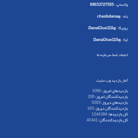
واتساپ
:
09033727555
بله
:
@chasbdana
روبیکا
:
@DanaGlue110
ایتا
:
@DanaGlue110
اعتماد شما سرمایه ما
آمار بازدید وب سایت
بازدیدهای امروز:
3,095
بازدیدکنندگان امروز:
208
بازدیدهای دیروز:
3,003
بازدیدکنندگان دیروز:
193
کل بازدیدها:
1,544,384
کل بازدیدکنند‌گان:
40,441