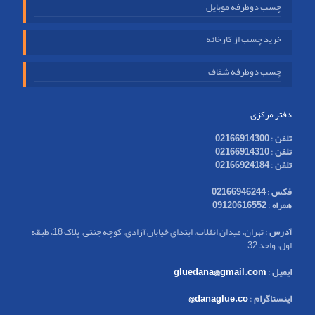
چسب دوطرفه موبایل
خرید چسب از کارخانه
چسب دوطرفه شفاف
دفتر مرکزی
تلفن
:
02166914300
تلفن
:
02166914310
تلفن
:
02166924184
فکس
:
02166946244
همراه
:
09120616552
آدرس
: تهران، میدان انقلاب، ابتدای خیابان آزادی، کوچه جنتی، پلاک 18، طبقه
اول، واحد 32
ایمیل
:
gluedana@gmail.com
اینستاگرام
:
danaglue.co@