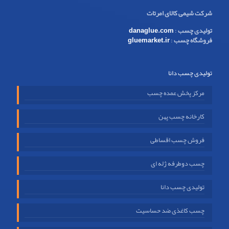
شرکت شیمی کالای امرتات
تولیدی چسب
:
danaglue.com
فروشگاه چسب
:
gluemarket.ir
تولیدی چسب دانا
مرکز پخش عمده چسب
کارخانه چسب پهن
فروش چسب اقساطی
چسب دوطرفه ژله ای
تولیدی چسب دانا
چسب کاغذی ضد حساسیت