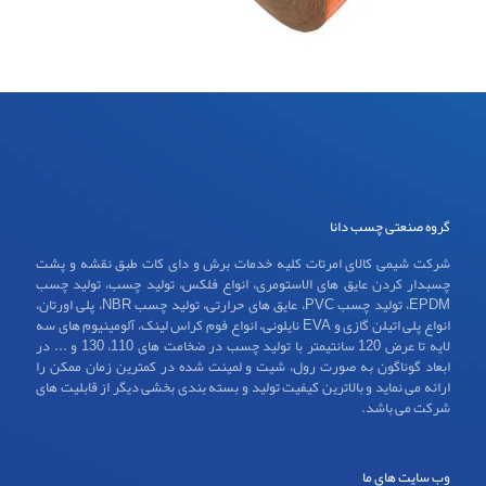
گروه صنعتی چسب دانا
شرکت شیمی کالای امرتات کلیه خدمات برش و دای کات طبق نقشه و پشت
چسبدار کردن عایق های الاستومری، انواع فلکس، تولید چسب، تولید چسب
EPDM، تولید چسب PVC، عایق های حرارتی، تولید چسب NBR، پلی اورتان،
انواع پلی اتیلن گازی و EVA نایلونی، انواع فوم کراس لینک، آلومینیوم های سه
لایه تا عرض 120 سانتیمتر با تولید چسب در ضخامت های 110، 130 و ... در
ابعاد گوناگون به صورت رول، شیت و لمینت شده در کمترین زمان ممکن را
ارائه می نماید و بالاترین کیفیت تولید و بسته بندی بخشی دیگر از قابلیت های
شرکت می باشد.
وب سایت های ما