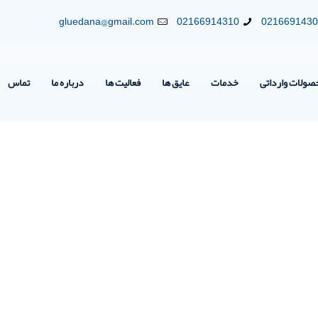
gluedana@gmail.com
02166914310
021669143
صولات وارداتی
خدمات
عایق ها
فعالیت ها
درباره ما
تماس