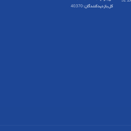
کل بازدیدکنند‌گان:
40,370