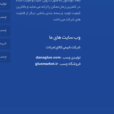
ابعاد گوناگون به صورت رول، شیت و لمینت شده
تولید
در کمترین زمان ممکن را ارائه می نماید و بالاترین
کیفیت تولید و بسته بندی بخشی دیگر از قابلیت
چسب 
های شرکت می باشد.
چسب 
وب سایت های ما
خرید 
شرکت شیمی کالای امرتات
چسب 
تولیدی چسب
:
danaglue.com
فروشگاه چسب
:
gluemarket.ir