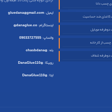
آزادی، کوچه جنتی، پلاک 18، طبقه اول، واحد 32
ی چسب دانا
ایمیل
:
gluedana@gmail.com
کاغذی ضد حساسیت
اینستاگرام
:
danaglue.co@
دوطرفه موبایل
واتساپ
:
09033727555
چسب از کارخانه
بله
:
@chasbdana
دوطرفه شفاف
روبیکا
:
@DanaGlue110
ایتا
:
@DanaGlue110