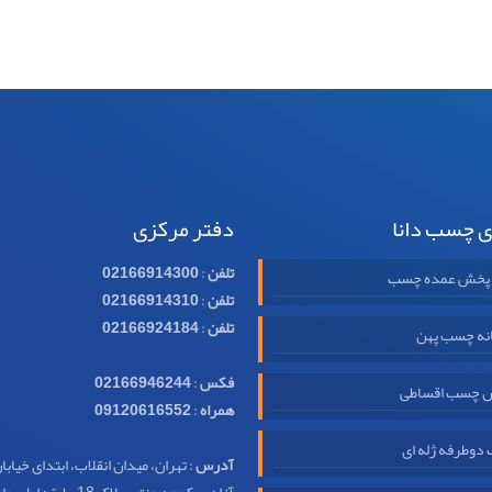
ی چسب دانا
دفتر مرکزی
تلفن
:
02166914300
 پخش عمده چسب
تلفن
:
02166914310
تلفن
:
02166924184
نه چسب پهن
فکس
:
02166946244
 چسب اقساطی
همراه
:
09120616552
وطرفه ژله ای
آدرس
: تهران، میدان انقلاب، ابتدای خیابا