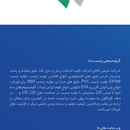
گروه صنعتی چسب دانا
شرکت شیمی کالای امرتات کلیه خدمات برش و دای کات طبق نقشه و پشت
چسبدار کردن عایق های الاستومری، انواع فلکس، تولید چسب، تولید چسب
EPDM، تولید چسب PVC، عایق های حرارتی، تولید چسب NBR، پلی اورتان،
انواع پلی اتیلن گازی و EVA نایلونی، انواع فوم کراس لینک، آلومینیوم های سه
لایه تا عرض 120 سانتیمتر با تولید چسب در ضخامت های 110، 130 و ... در
ابعاد گوناگون به صورت رول، شیت و لمینت شده در کمترین زمان ممکن را
ارائه می نماید و بالاترین کیفیت تولید و بسته بندی بخشی دیگر از قابلیت های
شرکت می باشد.
وب سایت های ما