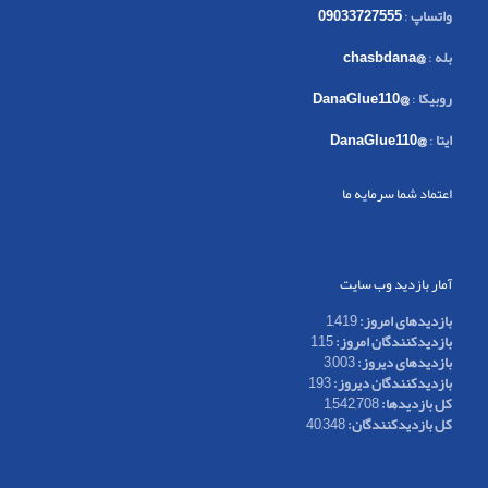
واتساپ
:
09033727555
بله
:
@chasbdana
روبیکا
:
@DanaGlue110
ایتا
:
@DanaGlue110
اعتماد شما سرمایه ما
آمار بازدید وب سایت
بازدیدهای امروز:
1,419
بازدیدکنندگان امروز:
115
بازدیدهای دیروز:
3,003
بازدیدکنندگان دیروز:
193
کل بازدیدها:
1,542,708
کل بازدیدکنند‌گان:
40,348