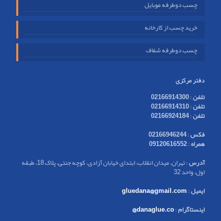
چسب دوطرفه موبایل
خرید چسب از کارخانه
چسب دوطرفه شفاف
دفتر مرکزی
تلفن
:
02166914300
تلفن
:
02166914310
تلفن
:
02166924184
فکس
:
02166946244
همراه
:
09120616552
آدرس
: تهران، میدان انقلاب، ابتدای خیابان آزادی، کوچه جنتی، پلاک 18، طبقه
اول، واحد 32
ایمیل
:
gluedana@gmail.com
اینستاگرام
:
danaglue.co@