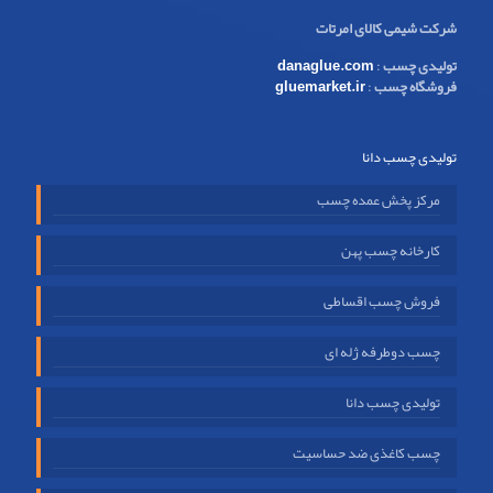
شرکت شیمی کالای امرتات
تولیدی چسب
:
danaglue.com
فروشگاه چسب
:
gluemarket.ir
تولیدی چسب دانا
مرکز پخش عمده چسب
کارخانه چسب پهن
فروش چسب اقساطی
چسب دوطرفه ژله ای
تولیدی چسب دانا
چسب کاغذی ضد حساسیت