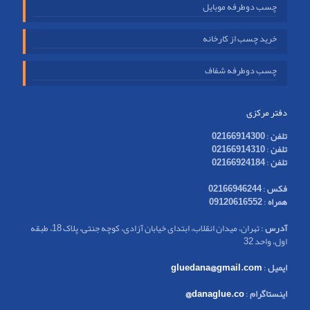
چسب دوطرفه موبایل
خرید چسب از کارخانه
چسب دوطرفه شفاف
دفتر مرکزی
تلفن
:
02166914300
تلفن
:
02166914310
تلفن
:
02166924184
فکس
:
02166946244
همراه
:
09120616552
آدرس
: تهران، میدان انقلاب، ابتدای خیابان آزادی، کوچه جنتی، پلاک 18، طبقه
اول، واحد 32
ایمیل
:
gluedana@gmail.com
اینستاگرام
:
danaglue.co@