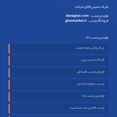
شرکت شیمی کالای امرتات
تولیدی چسب
:
danaglue.com
فروشگاه چسب
:
gluemarket.ir
تولیدی چسب دانا
مرکز پخش عمده چسب
کارخانه چسب پهن
فروش چسب اقساطی
چسب دوطرفه ژله ای
تولیدی چسب دانا
چسب کاغذی ضد حساسیت