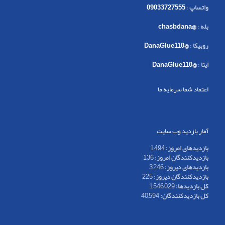
واتساپ
:
09033727555
بله
:
@chasbdana
روبیکا
:
@DanaGlue110
ایتا
:
@DanaGlue110
اعتماد شما سرمایه ما
آمار بازدید وب سایت
بازدیدهای امروز:
1,494
بازدیدکنندگان امروز:
136
بازدیدهای دیروز:
3,246
بازدیدکنندگان دیروز:
225
کل بازدیدها:
1,546,029
کل بازدیدکنند‌گان:
40,594