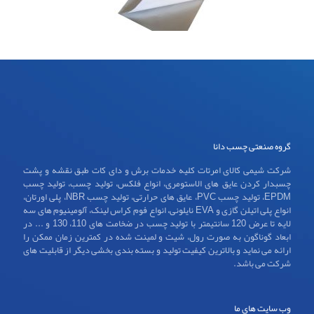
گروه صنعتی چسب دانا
شرکت شیمی کالای امرتات کلیه خدمات برش و دای کات طبق نقشه و پشت
چسبدار کردن عایق های الاستومری، انواع فلکس، تولید چسب، تولید چسب
EPDM، تولید چسب PVC، عایق های حرارتی، تولید چسب NBR، پلی اورتان،
انواع پلی اتیلن گازی و EVA نایلونی، انواع فوم کراس لینک، آلومینیوم های سه
لایه تا عرض 120 سانتیمتر با تولید چسب در ضخامت های 110، 130 و ... در
ابعاد گوناگون به صورت رول، شیت و لمینت شده در کمترین زمان ممکن را
ارائه می نماید و بالاترین کیفیت تولید و بسته بندی بخشی دیگر از قابلیت های
شرکت می باشد.
وب سایت های ما