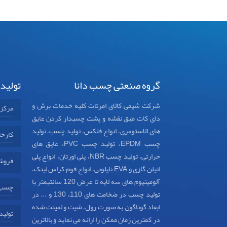
گروه صنعتی چسب دانا
تولید
شرکت شیمی کالای امرتات کلیه خدمات برش و
مرکز
دای کات طبق نقشه و پشت چسبدار کردن عایق
های الاستومری، انواع فلکس، تولید چسب، تولید
کارخا
چسب EPDM، تولید چسب PVC، عایق های
حرارتی، تولید چسب NBR، پلی اورتان، انواع پلی
فروش
اتیلن گازی و EVA نایلونی، انواع فوم کراس لینک،
آلومینیوم های سه لایه تا عرض 120 سانتیمتر با
چسب د
تولید چسب در ضخامت های 110، 130 و ... در
ابعاد گوناگون به صورت رول، شیت و لمینت شده
تولید
در کمترین زمان ممکن را ارائه می نماید و بالاترین