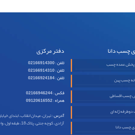
ی چسب دانا
دفتر مرکزی
تلفن
:
02166914300
 پخش عمده چسب
تلفن
:
02166914310
تلفن
:
02166924184
نه چسب پهن
فکس
:
02166946244
 چسب اقساطی
همراه
:
09120616552
وطرفه ژله ای
آدرس
: تهران، میدان انقلاب، ابتدای خیابا
آزادی، کوچه جنتی، پلاک 18، طبقه اول، واحد 32
ی چسب دانا