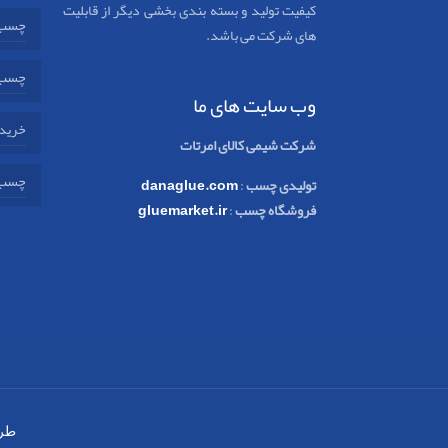
کیفیت تولید و بسته بندی بخشی دیگر از قابلیت
چسب 
های شرکت می باشد.
چسب 
وب سایت های ما
خرید 
شرکت شیمی کالای امرتات
چسب 
تولیدی چسب
:
danaglue.com
فروشگاه چسب
:
gluemarket.ir
طر