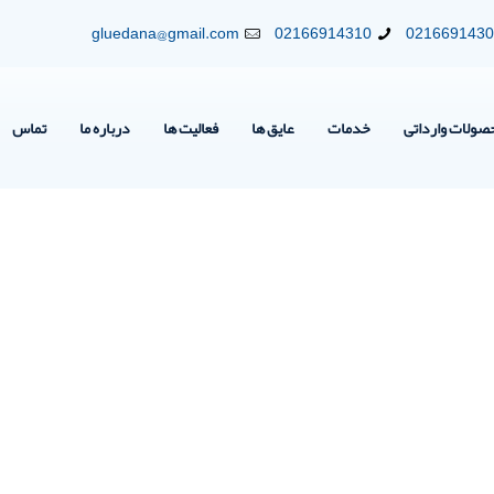
gluedana@gmail.com
02166914310
021669143
صولات وارداتی
خدمات
عایق ها
فعالیت ها
درباره ما
تماس