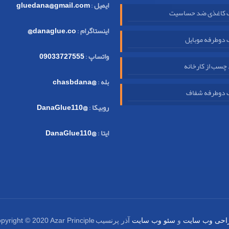
ایمیل
:
gluedana@gmail.com
کاغذی ضد حساسیت
اینستاگرام
:
danaglue.co@
دوطرفه موبایل
واتساپ
:
09033727555
چسب از کارخانه
بله
:
@chasbdana
دوطرفه شفاف
روبیکا
:
@DanaGlue110
ایتا
:
@DanaGlue110
pyright © 2020 Azar Principle
احی وب سایت
و
سئو وب سایت
آذر پرنسیب