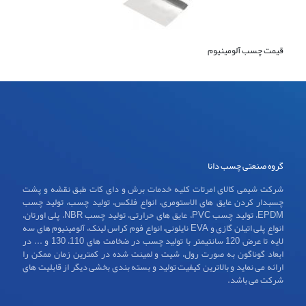
قیمت چسب آلومینیوم
گروه صنعتی چسب دانا
شرکت شیمی کالای امرتات کلیه خدمات برش و دای کات طبق نقشه و پشت
چسبدار کردن عایق های الاستومری، انواع فلکس، تولید چسب، تولید چسب
EPDM، تولید چسب PVC، عایق های حرارتی، تولید چسب NBR، پلی اورتان،
انواع پلی اتیلن گازی و EVA نایلونی، انواع فوم کراس لینک، آلومینیوم های سه
لایه تا عرض 120 سانتیمتر با تولید چسب در ضخامت های 110، 130 و ... در
ابعاد گوناگون به صورت رول، شیت و لمینت شده در کمترین زمان ممکن را
ارائه می نماید و بالاترین کیفیت تولید و بسته بندی بخشی دیگر از قابلیت های
شرکت می باشد.