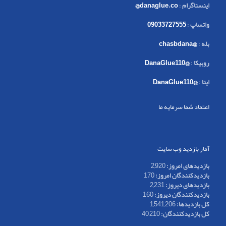
اینستاگرام
:
danaglue.co@
واتساپ
:
09033727555
بله
:
@chasbdana
روبیکا
:
@DanaGlue110
ایتا
:
@DanaGlue110
اعتماد شما سرمایه ما
آمار بازدید وب سایت
بازدیدهای امروز:
2,920
بازدیدکنندگان امروز:
170
بازدیدهای دیروز:
2,231
بازدیدکنندگان دیروز:
160
کل بازدیدها:
1,541,206
کل بازدیدکنند‌گان:
40,210