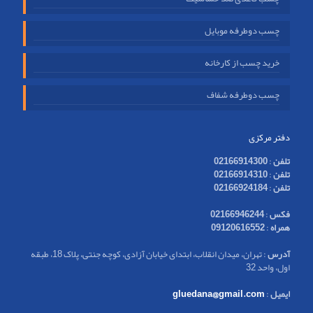
چسب دوطرفه موبایل
خرید چسب از کارخانه
چسب دوطرفه شفاف
دفتر مرکزی
تلفن
:
02166914300
تلفن
:
02166914310
تلفن
:
02166924184
فکس
:
02166946244
همراه
:
09120616552
آدرس
: تهران، میدان انقلاب، ابتدای خیابان آزادی، کوچه جنتی، پلاک 18، طبقه
اول، واحد 32
ایمیل
:
gluedana@gmail.com