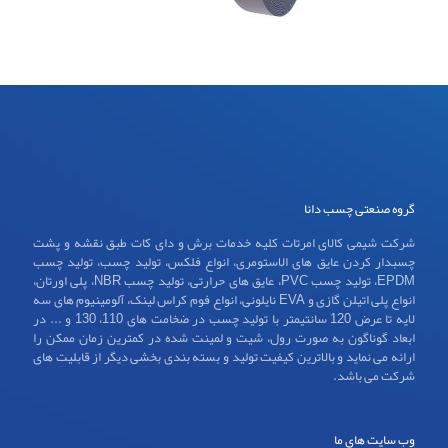
گروه صنعتی چسب دانا
شرکت شیمی کالای امرتات کلیه خدمات برش و دای کات طبق نقشه و پشت
چسبدار کردن عایق های الاستومری، انواع فلکس، تولید چسب، تولید چسب
EPDM، تولید چسب PVC، عایق های حرارتی، تولید چسب NBR، پلی اورتان،
انواع پلی اتیلن گازی و EVA نایلونی، انواع فوم کراس لینک، آلومینیوم های سه
لایه تا عرض 120 سانتیمتر با تولید چسب در ضخامت های 110، 130 و ... در
ابعاد گوناگون به صورت رول، شیت و لمینت شده در کمترین زمان ممکن را
ارائه می نماید و بالاترین کیفیت تولید و بسته بندی بخشی دیگر از قابلیت های
شرکت می باشد.
وب سایت های ما