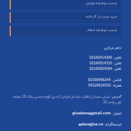
چسب دوطرفه موبایل
خرید چسب از کارخانه
چسب دوطرفه شفاف
دفتر مرکزی
تلفن
:
02166914300
تلفن
:
02166914310
تلفن
:
02166924184
فکس
:
02166946244
همراه
:
09120616552
آدرس
: تهران، میدان انقلاب، ابتدای خیابان آزادی، کوچه جنتی، پلاک 18، طبقه
اول، واحد 32
ایمیل
:
gluedana@gmail.com
اینستاگرام
:
danaglue.co@