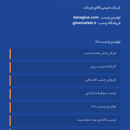
شرکت شیمی کالای امرتات
تولیدی چسب
:
danaglue.com
فروشگاه چسب
:
gluemarket.ir
تولیدی چسب دانا
مرکز پخش عمده چسب
کارخانه چسب پهن
فروش چسب اقساطی
چسب دوطرفه ژله ای
تولیدی چسب دانا
چسب کاغذی ضد حساسیت