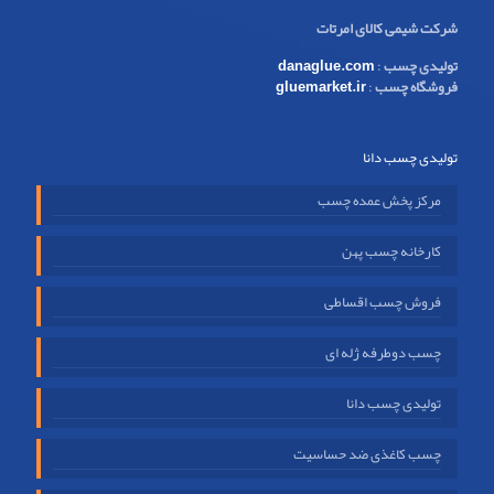
شرکت شیمی کالای امرتات
تولیدی چسب
:
danaglue.com
فروشگاه چسب
:
gluemarket.ir
تولیدی چسب دانا
مرکز پخش عمده چسب
کارخانه چسب پهن
فروش چسب اقساطی
چسب دوطرفه ژله ای
تولیدی چسب دانا
چسب کاغذی ضد حساسیت