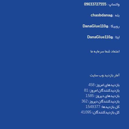
واتساپ
:
09033727555
بله
:
@chasbdana
روبیکا
:
@DanaGlue110
ایتا
:
@DanaGlue110
اعتماد شما سرمایه ما
آمار بازدید وب سایت
بازدیدهای امروز:
458
بازدیدکنندگان امروز:
81
بازدیدهای دیروز:
1,585
بازدیدکنندگان دیروز:
362
کل بازدیدها:
1,549,377
کل بازدیدکنند‌گان:
41,095