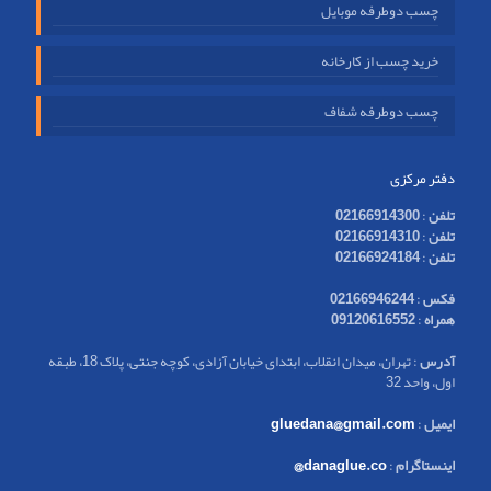
چسب دوطرفه موبایل
خرید چسب از کارخانه
چسب دوطرفه شفاف
دفتر مرکزی
تلفن
:
02166914300
تلفن
:
02166914310
تلفن
:
02166924184
فکس
:
02166946244
همراه
:
09120616552
آدرس
: تهران، میدان انقلاب، ابتدای خیابان آزادی، کوچه جنتی، پلاک 18، طبقه
اول، واحد 32
ایمیل
:
gluedana@gmail.com
اینستاگرام
:
danaglue.co@