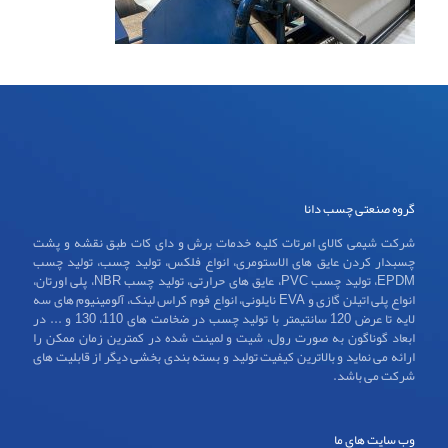
گروه صنعتی چسب دانا
شرکت شیمی کالای امرتات کلیه خدمات برش و دای کات طبق نقشه و پشت
چسبدار کردن عایق های الاستومری، انواع فلکس، تولید چسب، تولید چسب
EPDM، تولید چسب PVC، عایق های حرارتی، تولید چسب NBR، پلی اورتان،
انواع پلی اتیلن گازی و EVA نایلونی، انواع فوم کراس لینک، آلومینیوم های سه
لایه تا عرض 120 سانتیمتر با تولید چسب در ضخامت های 110، 130 و ... در
ابعاد گوناگون به صورت رول، شیت و لمینت شده در کمترین زمان ممکن را
ارائه می نماید و بالاترین کیفیت تولید و بسته بندی بخشی دیگر از قابلیت های
شرکت می باشد.
وب سایت های ما