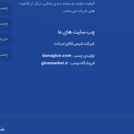
کیفیت تولید و بسته بندی بخشی دیگر از قابلیت
چسب 
های شرکت می باشد.
چسب 
وب سایت های ما
خرید 
شرکت شیمی کالای امرتات
چسب 
تولیدی چسب
:
danaglue.com
فروشگاه چسب
:
gluemarket.ir
طر