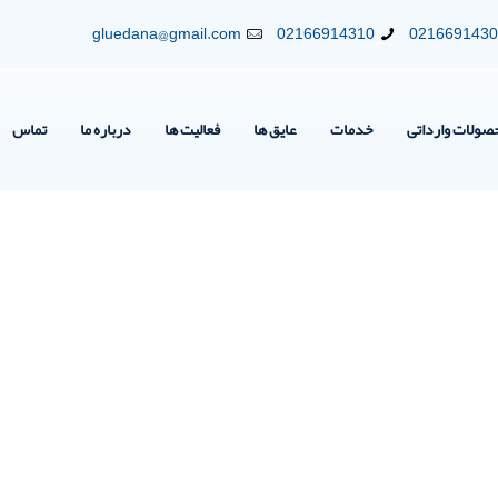
gluedana@gmail.com
02166914310
021669143
صولات وارداتی
خدمات
عایق ها
فعالیت ها
درباره ما
تماس