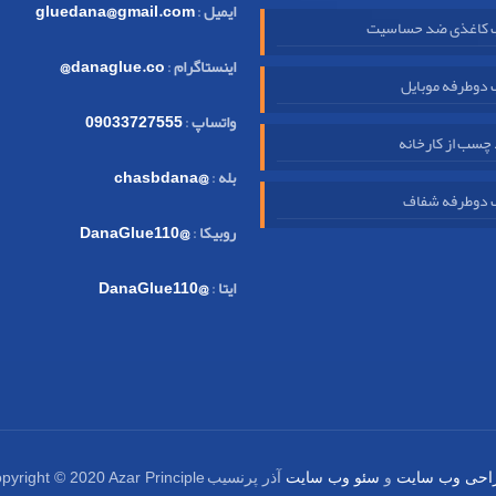
ایمیل
:
gluedana@gmail.com
کاغذی ضد حساسیت
اینستاگرام
:
danaglue.co@
دوطرفه موبایل
واتساپ
:
09033727555
چسب از کارخانه
بله
:
@chasbdana
دوطرفه شفاف
روبیکا
:
@DanaGlue110
ایتا
:
@DanaGlue110
pyright © 2020 Azar Principle
احی وب سایت
و
سئو وب سایت
آذر پرنسیب