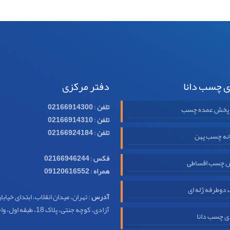
ی چسب دانا
دفتر مرکزی
تلفن
:
02166914300
 پخش عمده چسب
تلفن
:
02166914310
تلفن
:
02166924184
نه چسب پهن
فکس
:
02166946244
 چسب اقساطی
همراه
:
09120616552
وطرفه ژله ای
آدرس
: تهران، میدان انقلاب، ابتدای خیابا
آزادی، کوچه جنتی، پلاک 18، طبقه اول، واحد 32
ی چسب دانا