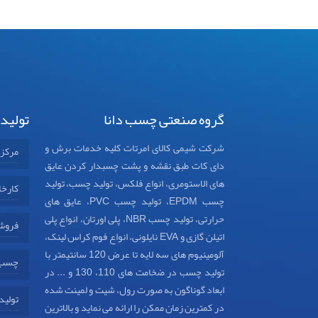
گروه صنعتی چسب دانا
تولید
شرکت شیمی کالای امرتات کلیه خدمات برش و
مرکز
دای کات طبق نقشه و پشت چسبدار کردن عایق
های الاستومری، انواع فلکس، تولید چسب، تولید
کارخا
چسب EPDM، تولید چسب PVC، عایق های
حرارتی، تولید چسب NBR، پلی اورتان، انواع پلی
فروش
اتیلن گازی و EVA نایلونی، انواع فوم کراس لینک،
آلومینیوم های سه لایه تا عرض 120 سانتیمتر با
چسب د
تولید چسب در ضخامت های 110، 130 و ... در
ابعاد گوناگون به صورت رول، شیت و لمینت شده
تولید
در کمترین زمان ممکن را ارائه می نماید و بالاترین