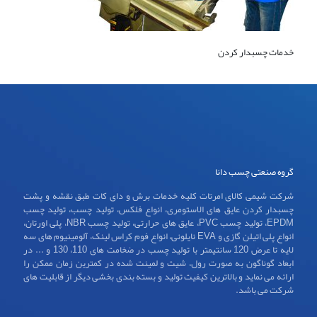
خدمات چسبدار کردن
گروه صنعتی چسب دانا
شرکت شیمی کالای امرتات کلیه خدمات برش و دای کات طبق نقشه و پشت
چسبدار کردن عایق های الاستومری، انواع فلکس، تولید چسب، تولید چسب
EPDM، تولید چسب PVC، عایق های حرارتی، تولید چسب NBR، پلی اورتان،
انواع پلی اتیلن گازی و EVA نایلونی، انواع فوم کراس لینک، آلومینیوم های سه
لایه تا عرض 120 سانتیمتر با تولید چسب در ضخامت های 110، 130 و ... در
ابعاد گوناگون به صورت رول، شیت و لمینت شده در کمترین زمان ممکن را
ارائه می نماید و بالاترین کیفیت تولید و بسته بندی بخشی دیگر از قابلیت های
شرکت می باشد.