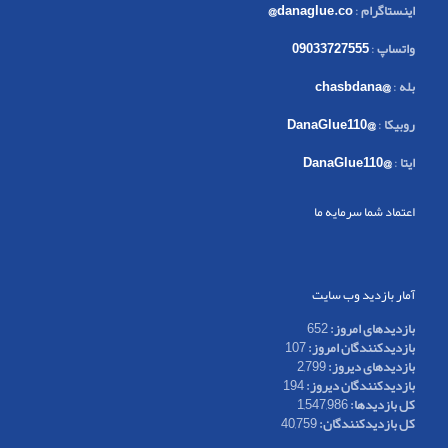
اینستاگرام
:
danaglue.co@
واتساپ
:
09033727555
بله
:
@chasbdana
روبیکا
:
@DanaGlue110
ایتا
:
@DanaGlue110
اعتماد شما سرمایه ما
آمار بازدید وب سایت
بازدیدهای امروز:
652
بازدیدکنندگان امروز:
107
بازدیدهای دیروز:
2,799
بازدیدکنندگان دیروز:
194
کل بازدیدها:
1,547,986
کل بازدیدکنند‌گان:
40,759