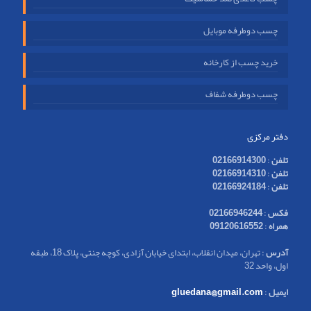
چسب دوطرفه موبایل
خرید چسب از کارخانه
چسب دوطرفه شفاف
دفتر مرکزی
تلفن
:
02166914300
تلفن
:
02166914310
تلفن
:
02166924184
فکس
:
02166946244
همراه
:
09120616552
آدرس
: تهران، میدان انقلاب، ابتدای خیابان آزادی، کوچه جنتی، پلاک 18، طبقه
اول، واحد 32
ایمیل
:
gluedana@gmail.com