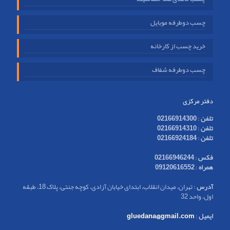
چسب دوطرفه موبایل
خرید چسب از کارخانه
چسب دوطرفه شفاف
دفتر مرکزی
تلفن
:
02166914300
تلفن
:
02166914310
تلفن
:
02166924184
فکس
:
02166946244
همراه
:
09120616552
آدرس
: تهران، میدان انقلاب، ابتدای خیابان آزادی، کوچه جنتی، پلاک 18، طبقه
اول، واحد 32
ایمیل
:
gluedana@gmail.com