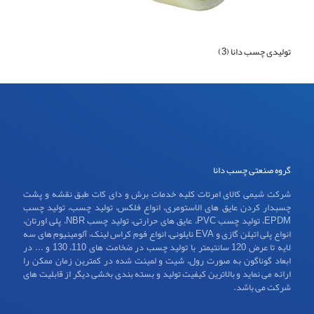
تولیدی چسب دانا (3)
گروه صنعتی چسب دانا
شرکت شیمی کالای امرتات کلیه خدمات برش و دای کات طبق نقشه و پشت
چسبدار کردن عایق های الاستومری، انواع فلکس، تولید چسب، تولید چسب
EPDM، تولید چسب PVC، عایق های حرارتی، تولید چسب NBR، پلی اورتان،
انواع پلی اتیلن گازی و EVA نایلونی، انواع فوم کراس لینک، آلومینیوم های سه
لایه تا عرض 120 سانتیمتر با تولید چسب در ضخامت های 110، 130 و ... در
ابعاد گوناگون به صورت رول، شیت و لمینت شده در کمترین زمان ممکن را
ارائه می نماید و بالاترین کیفیت تولید و بسته بندی بخشی دیگر از قابلیت های
شرکت می باشد.