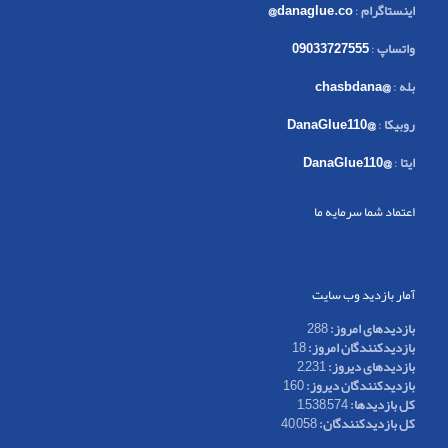
اینستاگرام
:
danaglue.co@
واتساپ
:
09033727555
بله
:
@chasbdana
روبیکا
:
@DanaGlue110
ایتا
:
@DanaGlue110
اعتماد شما سرمایه ما
آمار بازدید وب سایت
بازدیدهای امروز:
288
بازدیدکنندگان امروز:
18
بازدیدهای دیروز:
2,231
بازدیدکنندگان دیروز:
160
کل بازدیدها:
1,538,574
کل بازدیدکنند‌گان:
40,058