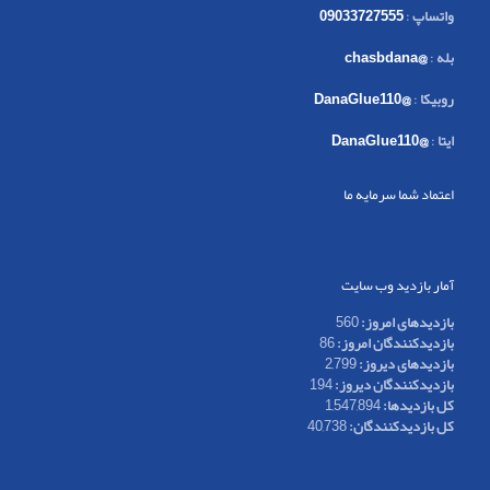
واتساپ
:
09033727555
بله
:
@chasbdana
روبیکا
:
@DanaGlue110
ایتا
:
@DanaGlue110
اعتماد شما سرمایه ما
آمار بازدید وب سایت
بازدیدهای امروز:
560
بازدیدکنندگان امروز:
86
بازدیدهای دیروز:
2,799
بازدیدکنندگان دیروز:
194
کل بازدیدها:
1,547,894
کل بازدیدکنند‌گان:
40,738