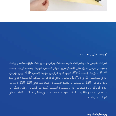
گروه صنعتی چسب دانا
شرکت شیمی کالای امرتات کلیه خدمات برش و دای کات طبق نقشه و پشت
چسبدار کردن عایق های الاستومری، انواع فلکس، تولید چسب، تولید چسب
EPDM، تولید چسب PVC، عایق های حرارتی، تولید چسب NBR، پلی اورتان،
انواع پلی اتیلن گازی و EVA نایلونی، انواع فوم کراس لینک، آلومینیوم های سه
لایه تا عرض 120 سانتیمتر با تولید چسب در ضخامت های 110، 130 و ... در
ابعاد گوناگون به صورت رول، شیت و لمینت شده در کمترین زمان ممکن را
ارائه می نماید و بالاترین کیفیت تولید و بسته بندی بخشی دیگر از قابلیت های
شرکت می باشد.
وب سایت های ما