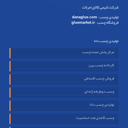
شرکت شیمی کالای امرتات
تولیدی چسب
:
danaglue.com
فروشگاه چسب
:
gluemarket.ir
تولیدی چسب دانا
مرکز پخش عمده چسب
کارخانه چسب پهن
فروش چسب اقساطی
چسب دوطرفه ژله ای
تولیدی چسب دانا
چسب کاغذی ضد حساسیت