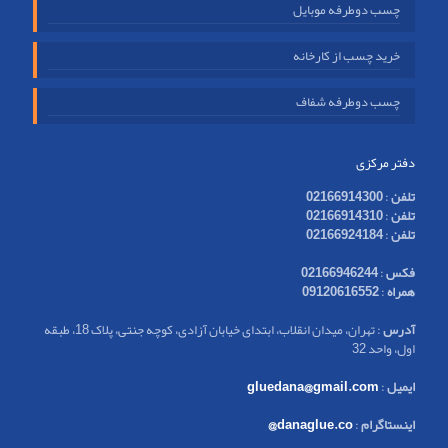
چسب دوطرفه موبایل
خرید چسب از کارخانه
چسب دوطرفه شفاف
دفتر مرکزی
تلفن
:
02166914300
تلفن
:
02166914310
تلفن
:
02166924184
فکس
:
02166946244
همراه
:
09120616552
آدرس
: تهران، میدان انقلاب، ابتدای خیابان آزادی، کوچه جنتی، پلاک 18، طبقه
اول، واحد 32
ایمیل
:
gluedana@gmail.com
اینستاگرام
:
danaglue.co@