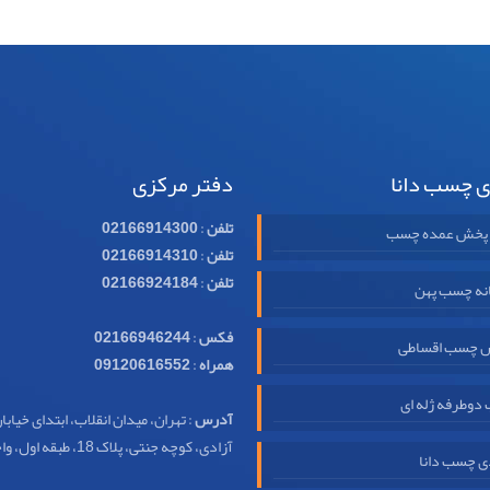
ی چسب دانا
دفتر مرکزی
تلفن
:
02166914300
 پخش عمده چسب
تلفن
:
02166914310
تلفن
:
02166924184
نه چسب پهن
فکس
:
02166946244
 چسب اقساطی
همراه
:
09120616552
وطرفه ژله ای
آدرس
: تهران، میدان انقلاب، ابتدای خیابا
آزادی، کوچه جنتی، پلاک 18، طبقه اول، واحد 32
ی چسب دانا