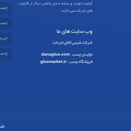
کیفیت تولید و بسته بندی بخشی دیگر از قابلیت
چسب 
های شرکت می باشد.
چسب 
وب سایت های ما
خرید 
شرکت شیمی کالای امرتات
چسب 
تولیدی چسب
:
danaglue.com
فروشگاه چسب
:
gluemarket.ir
طر