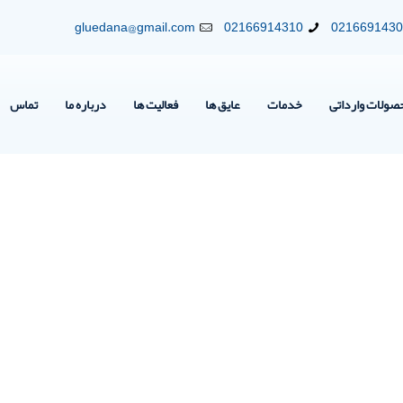
gluedana@gmail.com
02166914310
021669143
صولات وارداتی
خدمات
عایق ها
فعالیت ها
درباره ما
تماس