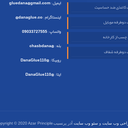
ایمیل
:
gluedana@gmail.com
کاغذی ضد حساسیت
اینستاگرام
:
danaglue.co@
دوطرفه موبایل
واتساپ
:
09033727555
چسب از کارخانه
بله
:
@chasbdana
دوطرفه شفاف
روبیکا
:
@DanaGlue110
ایتا
:
@DanaGlue110
pyright © 2020 Azar Principle
احی وب سایت
و
سئو وب سایت
آذر پرنسیب