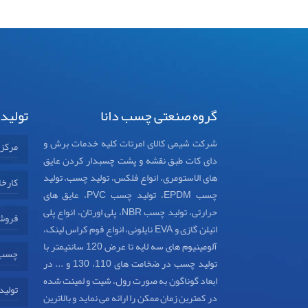
گروه صنعتی چسب دانا
تولید
شرکت شیمی کالای امرتات کلیه خدمات برش و
مرکز
دای کات طبق نقشه و پشت چسبدار کردن عایق
های الاستومری، انواع فلکس، تولید چسب، تولید
کارخا
چسب EPDM، تولید چسب PVC، عایق های
حرارتی، تولید چسب NBR، پلی اورتان، انواع پلی
فروش
اتیلن گازی و EVA نایلونی، انواع فوم کراس لینک،
آلومینیوم های سه لایه تا عرض 120 سانتیمتر با
چسب د
تولید چسب در ضخامت های 110، 130 و ... در
ابعاد گوناگون به صورت رول، شیت و لمینت شده
تولید
در کمترین زمان ممکن را ارائه می نماید و بالاترین