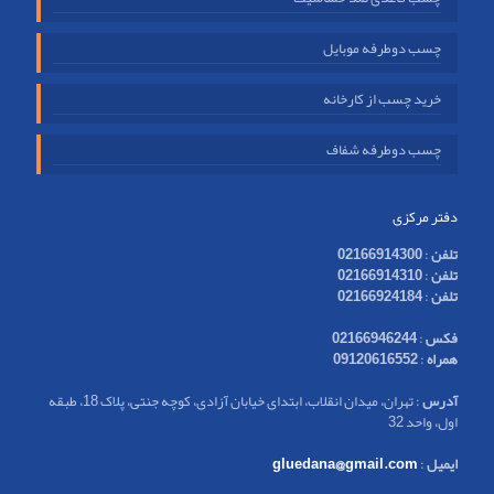
چسب دوطرفه موبایل
خرید چسب از کارخانه
چسب دوطرفه شفاف
دفتر مرکزی
تلفن
:
02166914300
تلفن
:
02166914310
تلفن
:
02166924184
فکس
:
02166946244
همراه
:
09120616552
آدرس
: تهران، میدان انقلاب، ابتدای خیابان آزادی، کوچه جنتی، پلاک 18، طبقه
اول، واحد 32
ایمیل
:
gluedana@gmail.com