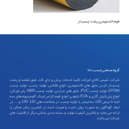
فوم الاستومری پشت چسبدار
گروه صنعتی چسب دانا
شرکت شیمی کالای امرتات کلیه خدمات برش و دای کات طبق نقشه و پشت
چسبدار کردن عایق های الاستومری، انواع فلکس، تولید چسب، تولید چسب
EPDM، تولید چسب PVC، عایق های حرارتی، تولید چسب NBR، پلی اورتان،
انواع پلی اتیلن گازی و EVA نایلونی، انواع فوم کراس لینک، آلومینیوم های سه
لایه تا عرض 120 سانتیمتر با تولید چسب در ضخامت های 110، 130 و ... در
ابعاد گوناگون به صورت رول، شیت و لمینت شده در کمترین زمان ممکن را
ارائه می نماید و بالاترین کیفیت تولید و بسته بندی بخشی دیگر از قابلیت های
شرکت می باشد.