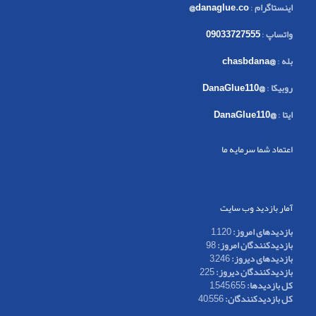
اینستاگرام
:
danaglue.co@
واتساپ
:
09033727555
بله
:
@chasbdana
روبیکا
:
@DanaGlue110
ایتا
:
@DanaGlue110
اعتماد شما سرمایه ما
آمار بازدید وب سایت
بازدیدهای امروز:
1,120
بازدیدکنندگان امروز:
98
بازدیدهای دیروز:
3,246
بازدیدکنندگان دیروز:
225
کل بازدیدها:
1,545,655
کل بازدیدکنند‌گان:
40,556