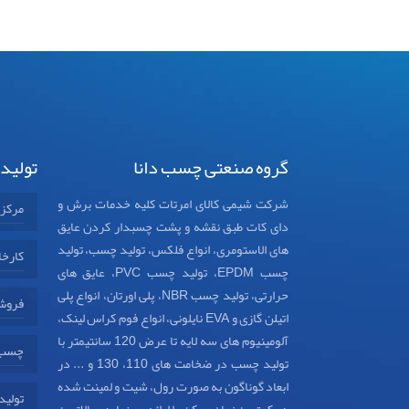
گروه صنعتی چسب دانا
تولید
شرکت شیمی کالای امرتات کلیه خدمات برش و
مرکز
دای کات طبق نقشه و پشت چسبدار کردن عایق
های الاستومری، انواع فلکس، تولید چسب، تولید
کارخا
چسب EPDM، تولید چسب PVC، عایق های
حرارتی، تولید چسب NBR، پلی اورتان، انواع پلی
فروش
اتیلن گازی و EVA نایلونی، انواع فوم کراس لینک،
آلومینیوم های سه لایه تا عرض 120 سانتیمتر با
چسب د
تولید چسب در ضخامت های 110، 130 و ... در
ابعاد گوناگون به صورت رول، شیت و لمینت شده
تولید