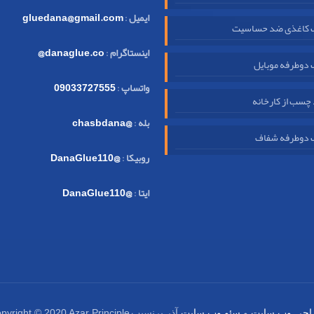
ایمیل
:
gluedana@gmail.com
کاغذی ضد حساسیت
اینستاگرام
:
danaglue.co@
دوطرفه موبایل
واتساپ
:
09033727555
چسب از کارخانه
بله
:
@chasbdana
دوطرفه شفاف
روبیکا
:
@DanaGlue110
ایتا
:
@DanaGlue110
pyright © 2020 Azar Principle
احی وب سایت
و
سئو وب سایت
آذر پرنسیب