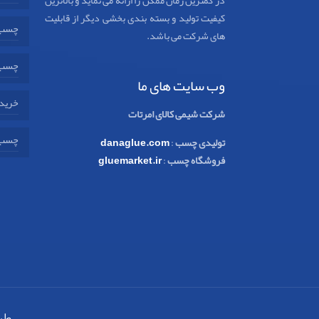
در کمترین زمان ممکن را ارائه می نماید و بالاترین
کیفیت تولید و بسته بندی بخشی دیگر از قابلیت
چسب 
های شرکت می باشد.
چسب 
وب سایت های ما
خرید 
شرکت شیمی کالای امرتات
چسب 
تولیدی چسب
:
danaglue.com
فروشگاه چسب
:
gluemarket.ir
طر