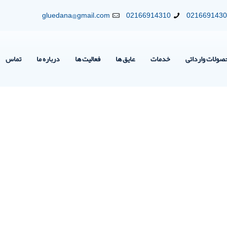
gluedana@gmail.com
02166914310
021669143
صولات وارداتی
خدمات
عایق ها
فعالیت ها
درباره ما
تماس