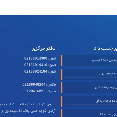
ی چسب دانا
دفتر مرکزی
تلفن
:
02166914300
 پخش عمده چسب
تلفن
:
02166914310
تلفن
:
02166924184
نه چسب پهن
فکس
:
02166946244
 چسب اقساطی
همراه
:
09120616552
وطرفه ژله ای
آدرس
: تهران، میدان انقلاب، ابتدای خیابا
آزادی، کوچه جنتی، پلاک 18، طبقه اول، واحد 32
ی چسب دانا