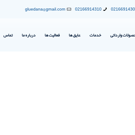
gluedana@gmail.com
02166914310
021669143
صولات وارداتی
خدمات
عایق ها
فعالیت ها
درباره ما
تماس