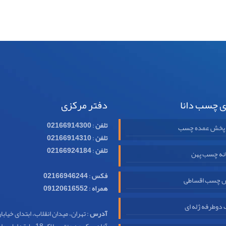
ی چسب دانا
دفتر مرکزی
تلفن
:
02166914300
 پخش عمده چسب
تلفن
:
02166914310
تلفن
:
02166924184
نه چسب پهن
فکس
:
02166946244
 چسب اقساطی
همراه
:
09120616552
وطرفه ژله ای
آدرس
: تهران، میدان انقلاب، ابتدای خیابا