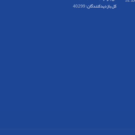
کل بازدیدکنند‌گان:
40,299