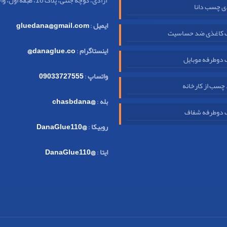
آزادی، کوچه جنتی، پلاک 18، طبقه اول، واحد 32
ی چسب دانا
ایمیل
:
gluedana@gmail.com
کاغذی ضد حساسیت
اینستاگرام
:
danaglue.co@
دوطرفه موبایل
واتساپ
:
09033727555
چسب از کارخانه
بله
:
@chasbdana
دوطرفه شفاف
روبیکا
:
@DanaGlue110
ایتا
:
@DanaGlue110