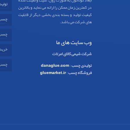
ابعاد گوناگون به صورت رول، شیت و لمینت شده
تولید
در کمترین زمان ممکن را ارائه می نماید و بالاترین
کیفیت تولید و بسته بندی بخشی دیگر از قابلیت
چسب 
های شرکت می باشد.
چسب 
وب سایت های ما
خرید 
شرکت شیمی کالای امرتات
چسب 
تولیدی چسب
:
danaglue.com
فروشگاه چسب
:
gluemarket.ir