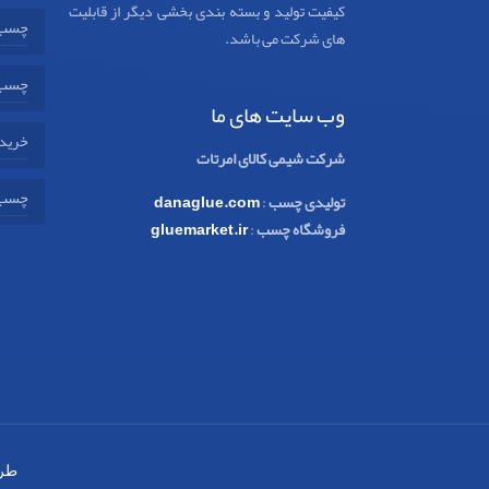
کیفیت تولید و بسته بندی بخشی دیگر از قابلیت
چسب 
های شرکت می باشد.
چسب 
وب سایت های ما
خرید 
شرکت شیمی کالای امرتات
چسب 
تولیدی چسب
:
danaglue.com
فروشگاه چسب
:
gluemarket.ir
طر