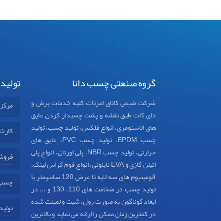
گروه صنعتی چسب دانا
تولید
شرکت شیمی کالای امرتات کلیه خدمات برش و
مرکز
دای کات طبق نقشه و پشت چسبدار کردن عایق
های الاستومری، انواع فلکس، تولید چسب، تولید
کارخا
چسب EPDM، تولید چسب PVC، عایق های
حرارتی، تولید چسب NBR، پلی اورتان، انواع پلی
فروش
اتیلن گازی و EVA نایلونی، انواع فوم کراس لینک،
آلومینیوم های سه لایه تا عرض 120 سانتیمتر با
چسب د
تولید چسب در ضخامت های 110، 130 و ... در
ابعاد گوناگون به صورت رول، شیت و لمینت شده
تولید
در کمترین زمان ممکن را ارائه می نماید و بالاترین