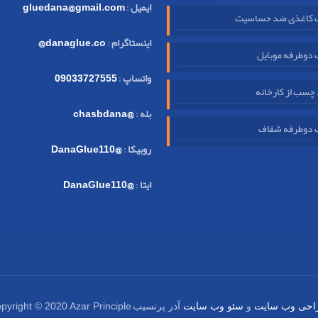
ایمیل
:
gluedana@gmail.com
کاغذی ضد حساسیت
اینستاگرام
:
danaglue.co@
دوطرفه موبایل
واتساپ
:
09033727555
چسب از کارخانه
بله
:
@chasbdana
دوطرفه شفاف
روبیکا
:
@DanaGlue110
ایتا
:
@DanaGlue110
pyright © 2020 Azar Principle
احی وب سایت
و
سئو وب سایت
آذر پرنسیب