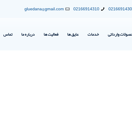
gluedana@gmail.com
02166914310
021669143
صولات وارداتی
خدمات
عایق ها
فعالیت ها
درباره ما
تماس