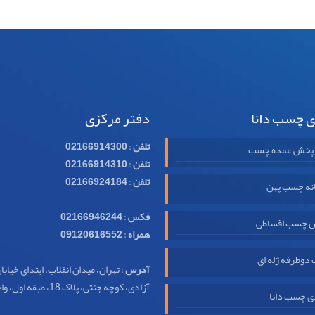
ی چسب دانا
دفتر مرکزی
تلفن
:
02166914300
 پخش عمده چسب
تلفن
:
02166914310
تلفن
:
02166924184
نه چسب پهن
فکس
:
02166946244
 چسب اقساطی
همراه
:
09120616552
وطرفه ژله ای
آدرس
: تهران، میدان انقلاب، ابتدای خیابا
آزادی، کوچه جنتی، پلاک 18، طبقه اول، واحد 32
ی چسب دانا