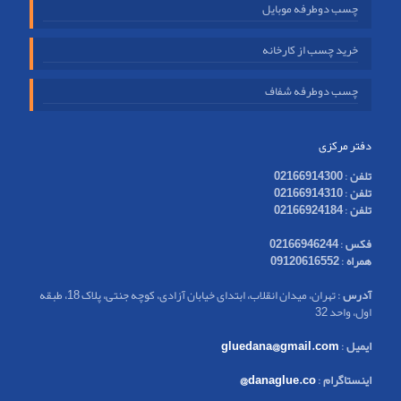
چسب دوطرفه موبایل
خرید چسب از کارخانه
چسب دوطرفه شفاف
دفتر مرکزی
تلفن
:
02166914300
تلفن
:
02166914310
تلفن
:
02166924184
فکس
:
02166946244
همراه
:
09120616552
آدرس
: تهران، میدان انقلاب، ابتدای خیابان آزادی، کوچه جنتی، پلاک 18، طبقه
اول، واحد 32
ایمیل
:
gluedana@gmail.com
اینستاگرام
:
danaglue.co@