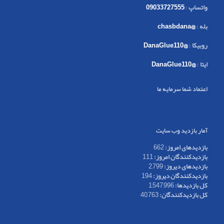
واتساپ
:
09033727555
بله
:
@chasbdana
روبیکا
:
@DanaGlue110
ایتا
:
@DanaGlue110
اعتماد شما سرمایه ما
آمار بازدید وب سایت
بازدیدهای امروز:
662
بازدیدکنندگان امروز:
111
بازدیدهای دیروز:
2,799
بازدیدکنندگان دیروز:
194
کل بازدیدها:
1,547,996
کل بازدیدکنند‌گان:
40,763