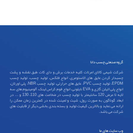
گروه صنعتی چسب دانا
شرکت شیمی کالای امرتات کلیه خدمات برش و دای کات طبق نقشه و پشت
چسبدار کردن عایق های الاستومری، انواع فلکس، تولید چسب، تولید چسب
EPDM، تولید چسب PVC، عایق های حرارتی، تولید چسب NBR، پلی اورتان،
انواع پلی اتیلن گازی و EVA نایلونی، انواع فوم کراس لینک، آلومینیوم های سه
لایه تا عرض 120 سانتیمتر با تولید چسب در ضخامت های 110، 130 و ... در
ابعاد گوناگون به صورت رول، شیت و لمینت شده در کمترین زمان ممکن را
ارائه می نماید و بالاترین کیفیت تولید و بسته بندی بخشی دیگر از قابلیت های
شرکت می باشد.
وب سایت های ما