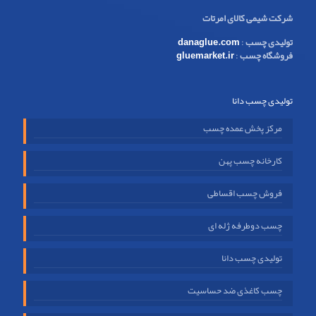
شرکت شیمی کالای امرتات
تولیدی چسب
:
danaglue.com
فروشگاه چسب
:
gluemarket.ir
تولیدی چسب دانا
مرکز پخش عمده چسب
کارخانه چسب پهن
فروش چسب اقساطی
چسب دوطرفه ژله ای
تولیدی چسب دانا
چسب کاغذی ضد حساسیت