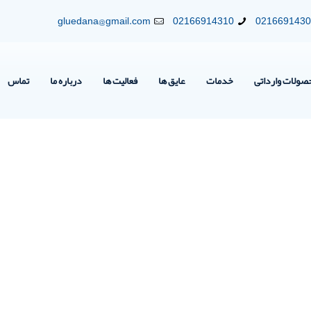
gluedana@gmail.com
02166914310
021669143
صولات وارداتی
خدمات
عایق ها
فعالیت ها
درباره ما
تماس