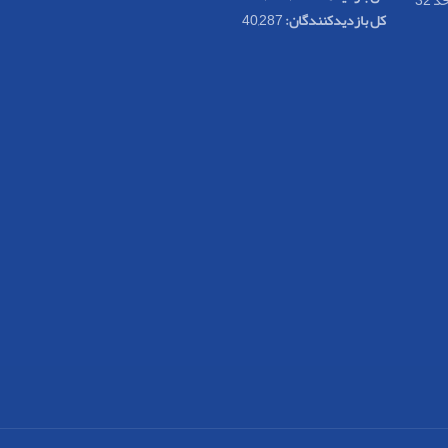
کل بازدیدکنند‌گان:
40,287