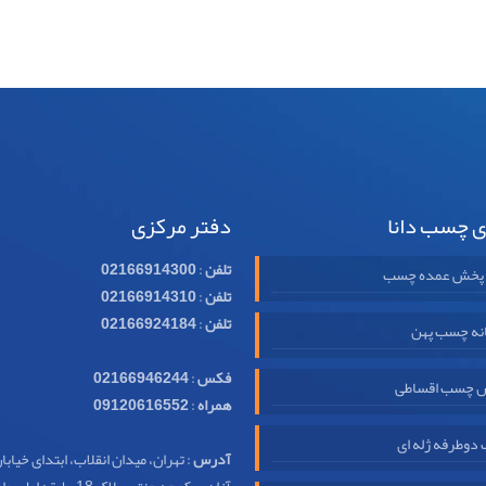
ی چسب دانا
دفتر مرکزی
تلفن
:
02166914300
 پخش عمده چسب
تلفن
:
02166914310
تلفن
:
02166924184
نه چسب پهن
فکس
:
02166946244
 چسب اقساطی
همراه
:
09120616552
وطرفه ژله ای
آدرس
: تهران، میدان انقلاب، ابتدای خیابا