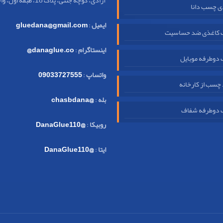
آزادی، کوچه جنتی، پلاک 18، طبقه اول، واحد 32
ی چسب دانا
ایمیل
:
gluedana@gmail.com
کاغذی ضد حساسیت
اینستاگرام
:
danaglue.co@
دوطرفه موبایل
واتساپ
:
09033727555
چسب از کارخانه
بله
:
@chasbdana
دوطرفه شفاف
روبیکا
:
@DanaGlue110
ایتا
:
@DanaGlue110