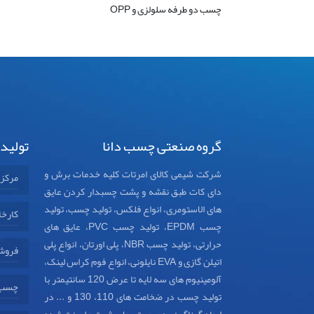
چسب دو طرفه سلولزی و OPP
گروه صنعتی چسب دانا
تولید
شرکت شیمی کالای امرتات کلیه خدمات برش و
مرکز
دای کات طبق نقشه و پشت چسبدار کردن عایق
های الاستومری، انواع فلکس، تولید چسب، تولید
کارخا
چسب EPDM، تولید چسب PVC، عایق های
حرارتی، تولید چسب NBR، پلی اورتان، انواع پلی
فروش
اتیلن گازی و EVA نایلونی، انواع فوم کراس لینک،
آلومینیوم های سه لایه تا عرض 120 سانتیمتر با
چسب د
تولید چسب در ضخامت های 110، 130 و ... در