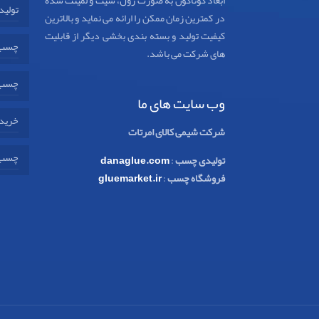
ابعاد گوناگون به صورت رول، شیت و لمینت شده
تولید
در کمترین زمان ممکن را ارائه می نماید و بالاترین
کیفیت تولید و بسته بندی بخشی دیگر از قابلیت
چسب 
های شرکت می باشد.
چسب 
وب سایت های ما
خرید 
شرکت شیمی کالای امرتات
چسب 
تولیدی چسب
:
danaglue.com
فروشگاه چسب
:
gluemarket.ir