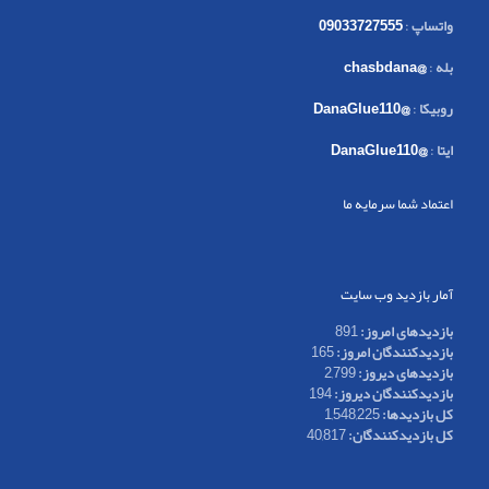
واتساپ
:
09033727555
بله
:
@chasbdana
روبیکا
:
@DanaGlue110
ایتا
:
@DanaGlue110
اعتماد شما سرمایه ما
آمار بازدید وب سایت
بازدیدهای امروز:
891
بازدیدکنندگان امروز:
165
بازدیدهای دیروز:
2,799
بازدیدکنندگان دیروز:
194
کل بازدیدها:
1,548,225
کل بازدیدکنند‌گان:
40,817