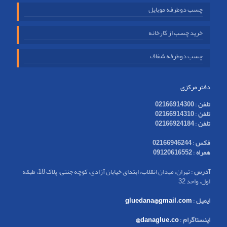
چسب دوطرفه موبایل
خرید چسب از کارخانه
چسب دوطرفه شفاف
دفتر مرکزی
تلفن
:
02166914300
تلفن
:
02166914310
تلفن
:
02166924184
فکس
:
02166946244
همراه
:
09120616552
آدرس
: تهران، میدان انقلاب، ابتدای خیابان آزادی، کوچه جنتی، پلاک 18، طبقه
اول، واحد 32
ایمیل
:
gluedana@gmail.com
اینستاگرام
:
danaglue.co@