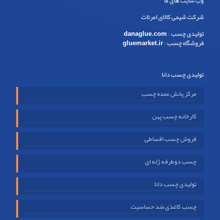
وب سایت های ما
شرکت شیمی کالای امرتات
تولیدی چسب
:
danaglue.com
فروشگاه چسب
:
gluemarket.ir
تولیدی چسب دانا
مرکز پخش عمده چسب
کارخانه چسب پهن
فروش چسب اقساطی
چسب دوطرفه ژله ای
تولیدی چسب دانا
چسب کاغذی ضد حساسیت