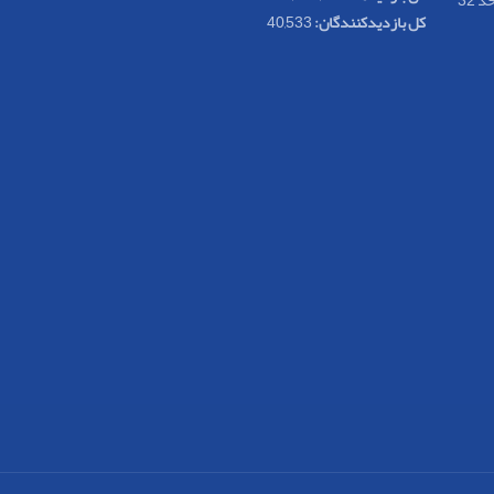
کل بازدیدکنند‌گان:
40,533