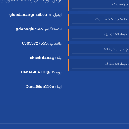
آزادی، کوچه جنتی، پلاک 18، طبقه اول، واحد 32
ی چسب دانا
ایمیل
:
gluedana@gmail.com
کاغذی ضد حساسیت
اینستاگرام
:
danaglue.co@
دوطرفه موبایل
واتساپ
:
09033727555
چسب از کارخانه
بله
:
@chasbdana
دوطرفه شفاف
روبیکا
:
@DanaGlue110
ایتا
:
@DanaGlue110