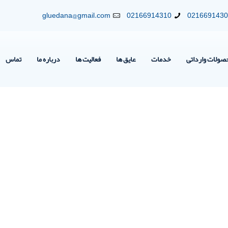
gluedana@gmail.com
02166914310
021669143
صولات وارداتی
خدمات
عایق ها
فعالیت ها
درباره ما
تماس