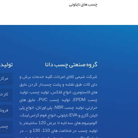
چسب های نایلونی
گروه صنعتی چسب دانا
تولید
شرکت شیمی کالای امرتات کلیه خدمات برش و
مرکز
دای کات طبق نقشه و پشت چسبدار کردن عایق
های الاستومری، انواع فلکس، تولید چسب، تولید
کارخا
چسب EPDM، تولید چسب PVC، عایق های
حرارتی، تولید چسب NBR، پلی اورتان، انواع پلی
فروش
اتیلن گازی و EVA نایلونی، انواع فوم کراس لینک،
آلومینیوم های سه لایه تا عرض 120 سانتیمتر با
چسب د
تولید چسب در ضخامت های 110، 130 و ... در