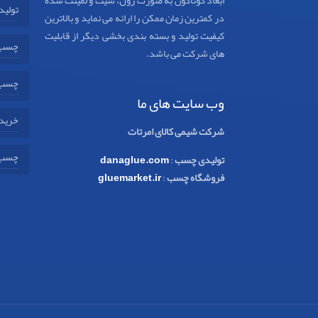
ابعاد گوناگون به صورت رول، شیت و لمینت شده
تولید
در کمترین زمان ممکن را ارائه می نماید و بالاترین
کیفیت تولید و بسته بندی بخشی دیگر از قابلیت
چسب 
های شرکت می باشد.
چسب 
وب سایت های ما
خرید 
شرکت شیمی کالای امرتات
چسب 
تولیدی چسب
:
danaglue.com
فروشگاه چسب
:
gluemarket.ir