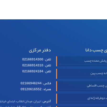
ی چسب دانا
دفتر مرکزی
تلفن
:
02166914300
 پخش عمده چسب
تلفن
:
02166914310
تلفن
:
02166924184
نه چسب پهن
فکس
:
02166946244
 چسب اقساطی
همراه
:
09120616552
وطرفه ژله ای
آدرس
: تهران، میدان انقلاب، ابتدای خیابا