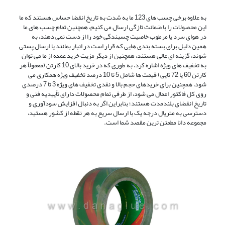
به علاوه برخی چسب های 123 ما به شدت به تاریخ انقضا حساس هستند که ما
این محصولات را با ضمانت تازگی ارسال می کنیم، همچنین تمام چسب های ما
در هوای سرد یا مرطوب خاصیت چسبندگی خود را از دست نمی‌ دهند، به
همین دلیل برای بسته ‌بندی ‌هایی که قرار است در انبار بمانند یا ارسال پستی
شوند، گزینه ‌ای عالی هستند، همچنین از دیگر مزیت خرید عمده از ما می توان
به تخفیف های ویژه اشاره کرد، به طوری که در خرید بالای 10 کارتن (معمولاً هر
کارتن 60 یا 72 تایی) قیمت‌ ها شامل 5 تا 10 درصد تخفیف ویژه همکاری می
‌شود، همچنین برای خریدهای حجم بالا و نقدی تخفیف ‌های ویژه 3 تا 7 درصدی
روی کل فاکتور اعمال می‌ شود، از طرفی تمام محصولات دارای تاًییدیه فنی و
تاریخ انقضای بلندمدت هستند؛ بنابراین اگر به دنبال افزایش سودآوری و
دسترسی به متریال درجه‌ یک با ارسال سریع به هر نقطه از کشور هستید،
مجموعه دانا مطمئن‌ ترین مقصد شما است.