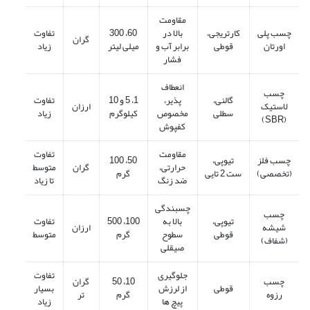
مقاومت
چسب پلی
کارتریجی،
بالا در
60، 300
تفاوت
گران
اورتان
قوطی
برابر آب و
میلی لیتر
زیاد
فشار
انعطاف
چسب
گالنی،
‌پذیر،
1، 5 و 10
تفاوت
لاستیک
ارزان
سطلی
مخصوص
کیلوگرم
زیاد
(SBR)
کفپوش
مقاومت
تفاوت
چسب فلز
تیوپی،
50، 100
حرارتی،
گران
متوسط
(تخصصی)
ست 2 تایی
گرم
ضد زنگ
تا زیاد
چسبندگی
چسب
تیوپی،
بالا به
100، 500
تفاوت
شیشه
ارزان
قوطی
سطوح
گرم
متوسط
(شفاف)
صیقلی
جلوگیری
تفاوت
چسب
10، 50
گران
قوطی
از لرزش
بسیار
رزوه
گرم
تر
پیچ‌ ها
زیاد