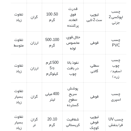
قدرت
چسب
تیوپی،
فوق
50، 100
تفاوت
اپوکسی 2
گران
ست 2 تایی
‌العاده،
گرم
زیاد
جزئی
پرکننده
حلال قوی،
چسب
100، 500
تفاوت
قوطی
مخصوص
ارزان
PVC
گرم
متوسط
لوله
چسب
نفوذ بالا
500 گرم
چوب
سطلی،
تفاوت
در بافت
تا 5
ارزان
(سفید/
گالنی
زیاد
چوب
کیلوگرم
زرد)
پوشش
تفاوت
چسب
سریع
400 میلی
قوطی
گران
بسیار
اسپری
سطوح
لیتر
زیاد
گسترده
تیوپی،
تفاوت
چسب UV
شفافیت
10، 20
گران
قوطی
بسیار
فرا بنفش
کریستالی
گرم
تر
کوچک
زیاد