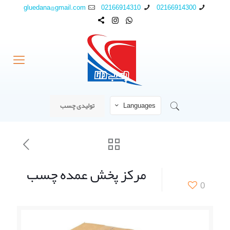
gluedana@gmail.com
02166914310
02166914300
Languages
تولیدی چسب
مرکز پخش عمده چسب
0