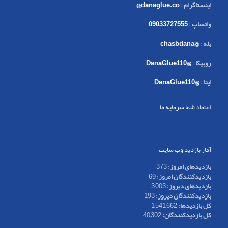
اینستاگرام
:
danaglue.co@
واتساپ
:
09033727555
بله
:
@chasbdana
روبیکا
:
@DanaGlue110
ایتا
:
@DanaGlue110
اعتماد شما سرمایه ما
آمار بازدید وب سایت
بازدیدهای امروز:
373
بازدیدکنندگان امروز:
69
بازدیدهای دیروز:
3,003
بازدیدکنندگان دیروز:
193
کل بازدیدها:
1,541,662
کل بازدیدکنند‌گان:
40,302