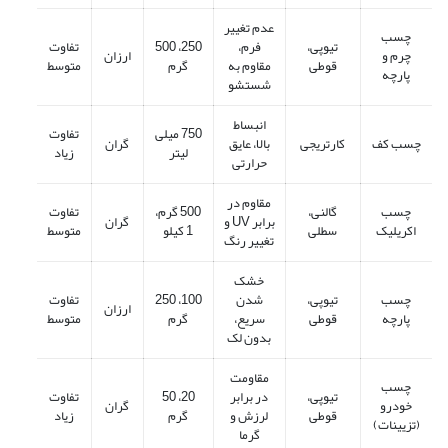
عدم تغییر
چسب
تیوپی،
فرم،
250، 500
تفاوت
چرم و
ارزان
قوطی
مقاوم به
گرم
متوسط
پارچه
شستشو
انبساط
750 میلی
تفاوت
چسب کف
کارتریجی
بالا، عایق
گران
لیتر
زیاد
حرارتی
مقاوم در
چسب
گالنی،
500 گرم،
تفاوت
برابر UV و
گران
اکریلیک
سطلی
1 کیلو
متوسط
تغییر رنگ
خشک
چسب
تیوپی،
شدن
100، 250
تفاوت
ارزان
پارچه
قوطی
سریع،
گرم
متوسط
بدون لک
مقاومت
چسب
تیوپی،
در برابر
20، 50
تفاوت
خودرو
گران
قوطی
لرزش و
گرم
زیاد
(تزیینات)
گرما