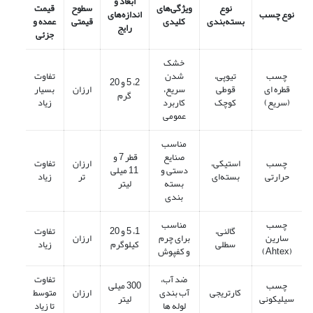
ابعاد و
نوع
ویژگی‌های
سطوح
قیمت
نوع چسب
اندازه‌های
بسته‌بندی
کلیدی
قیمتی
عمده و
رایج
جزئی
خشک
چسب
تیوپی،
شدن
تفاوت
2، 5 و 20
قطره ‌ای
قوطی
سریع،
ارزان
بسیار
گرم
(سریع)
کوچک
کاربرد
زیاد
عمومی
مناسب
صنایع
قطر 7 و
چسب
استیکی،
ارزان
تفاوت
دستی و
11 میلی
حرارتی
بسته‌ای
تر
زیاد
بسته‌
لیتر
بندی
چسب
مناسب
گالنی،
1، 5 و 20
تفاوت
سارین
برای چرم
ارزان
سطلی
کیلوگرم
زیاد
(Ahtex)
و کفپوش
ضد آب،
تفاوت
چسب
300 میلی
کارتریجی
آب ‌بندی
ارزان
متوسط
سیلیکونی
لیتر
لوله‌ ها
تا زیاد