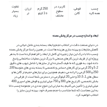
کاربرد در
تفاوت
چسب
قوطی،
250 گرم
ارزان
سطوح
بسیار
همه کاره
گالن
تا 1 کیلو
تر
مختلف
زیاد
ابعاد و اندازه چسب در مرکز پخش عمده
در دنیای صنعت دقت در انتخاب حجم و ابعاد بسته ‌بندی عامل حیاتی در
کاهش ضایعات و بهینه ‌سازی هزینه‌ ها است، در همین راستا مرکز پخش عمده
چسب دانا با درک این نیاز زنجیره‌ ای کامل از ابعاد را فراهم کرده است تا به هر
پروژه ‌ای از ظریف ‌ترین کارهای صنعتی تا بزرگ ‌ترین عملیات ساختمانی پاسخ
داده شود، به طوری که ما طیف گسترده‌ ای از سایزها را شامل تیوب‌ های دقیق
2، 5 و 20 گرمی برای کارهای حساس و تخصصی تا بسته ‌بندی ‌های متوسط 100،
250 و 500 گرمی را ارائه می دهیم، همچنین برای نیازهای حجیم ‌تر گالن‌ ها و
سطل ‌های 1، 5، 10 و حتی 20 کیلوگرمی در دسترس شما است، از طرفی در
بخش تخصصی، کارتریج ‌های 300 و 750 میلی ‌لیتری و قوطی ‌های اسپری 400
میلی ‌لیتری را تاًمین می‌ کنیم، به عبارتی این تنوع عددی در مجموعه چسب دانا
به این معناست که شما متناسب با حجم مصرف خود، بهینه‌ ترین سایز را
انتخاب خواهید کرد.