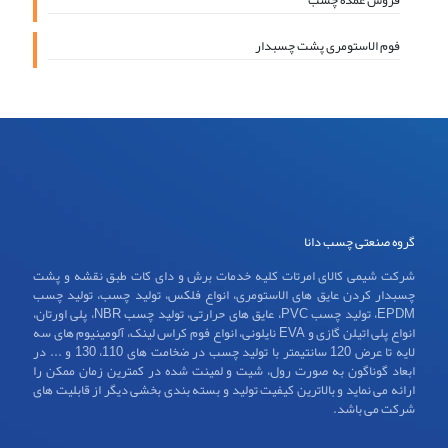
فوم الاستومری پشت چسبدار
گروه صنعتی چسب دانا
شرکت شیمی کالای امرتات کلیه خدمات برش و دای کات طبق نقشه و پشت
چسبدار کردن عایق های الاستومری، انواع فلکس، تولید چسب، تولید چسب
EPDM، تولید چسب PVC، عایق های حرارتی، تولید چسب NBR، پلی اورتان،
انواع پلی اتیلن گازی و EVA نایلونی، انواع فوم کراس لینک، آلومینیوم های سه
لایه تا عرض 120 سانتیمتر با تولید چسب در ضخامت های 110، 130 و ... در
ابعاد گوناگون به صورت رول، شیت و لمینت شده در کمترین زمان ممکن را
ارائه می نماید و بالاترین کیفیت تولید و بسته بندی بخشی دیگر از قابلیت های
شرکت می باشد.