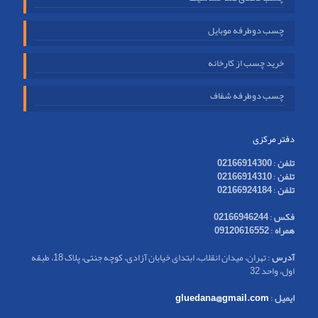
چسب دوطرفه موبایل
خرید چسب از کارخانه
چسب دوطرفه شفاف
دفتر مرکزی
تلفن
:
02166914300
تلفن
:
02166914310
تلفن
:
02166924184
فکس
:
02166946244
همراه
:
09120616552
آدرس
: تهران، میدان انقلاب، ابتدای خیابان آزادی، کوچه جنتی، پلاک 18، طبقه
اول، واحد 32
ایمیل
:
gluedana@gmail.com